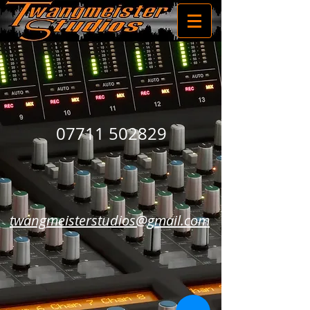
07711 502829
twangmeisterstudios@gmail.com